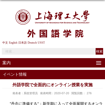
中文
English
日本語
Deutsch
USST
案内
イベント情報
外語学院で全面的にオンライン授業を実施
発表者：系统管理员
発表時間：2020-07-20
閲覧回数：
276
“
丹念に準備する
”：
新学期に入
って
全面展開するオンラ