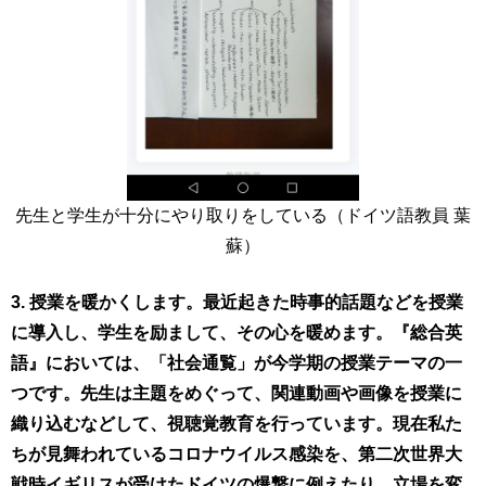
先生と学生が十分にやり取りをしている（ドイツ語教員 葉
蘇）
3.
授業を暖かくします。最近起きた
時事的話題などを授業
に導入し、学生を励まして、その心を暖めます。
『総合英
語』においては、「社会通覧」が今学期の授業テーマの一
つです。先生は主題をめぐって、関連動画や画像を授業に
織り込むなどして、視聴覚教育を行っています。現在私た
ちが見舞われているコロナウイルス感染を、第二次世界大
戦時イギリスが受けたドイツの爆撃に例え
たり、立場を変