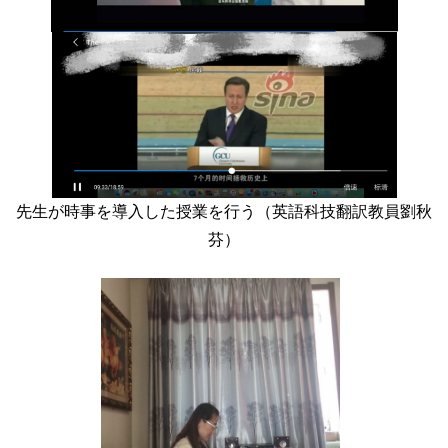
先生が時事を導入した授業を行う
（
英語科技翻訳教員
劉秋
芬
）