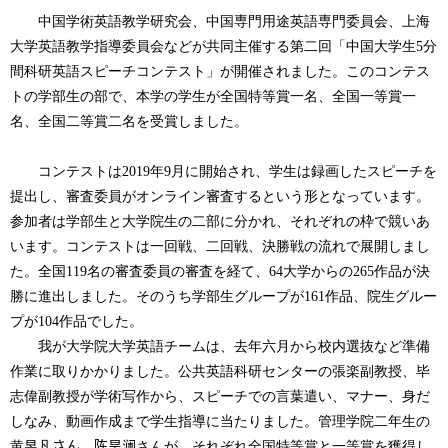
中国学術英語教学研究会、中国専門用途英語専門委員会、上海
大学英語教学指導委員会などが共同主催する第二回「中国大学生
5
分
間科研英語スピーチコンテスト」が開催されました。このコンテス
トの学部生の部で、本学の学生が全国特等賞一名、全国一等賞一
名、全国二等賞二名を受賞しました。
コンテストは2019年9月
に開始され、学生は録画したスピーチを
提出し、審査委員がオンライン審査するという形となっています。
参加者は学部生と大学院生の二部に分かれ、それぞれの枠で競いあ
います。コンテストは一回戦、二回戦、決勝戦の流れで展開しまし
た。全国
119
名の審査委員の審査を経て、64
大学からの265
作品が決
勝に進出しました。そのうち学部生グループが161
作品、院生グルー
プが104
作品でした。
我が大学院大学英語チームは、去年六月から校内選抜など準備
作業に取りかかりました。公共英語科研センターの張楽副教授、
毕
志偉副教授が学術写作から、スピーチでの言葉遣い、マナー、身だ
しなみ、動画作成まで学生指導に当たりました。管理学院二年生の
黄昱凡
さん、陈昊澜
さんが、それぞれ全国特等賞と一等賞を獲得し