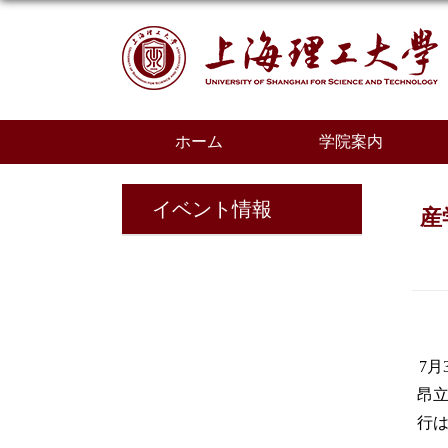
ホーム
学院案内
イベント情報
産
7
月
昂
行