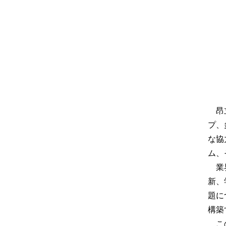
昂
プ、
な協
ム、
業
新、
題に
構築
こ