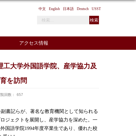
中文
English
日本語
Deutsch
USST
アクセス情報
理工大学外国語学院、産学協力及
育を訪問
閲覧回数：
657
会副書記らが、著名な教育機関として知られる
プロジェクトを展開し、産学協力を深めた。一
本外国語学院
1994
年度卒業生であり、優れた校