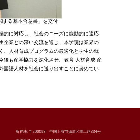
関する基本合意書」を交付
極的に対応し、社会のニーズに能動的に適応
生企業との深い交流を通じ、本学院は業界の
く、人材育成プログラムの最適化と学生の就
今後も産学
協力
を深化させ、教育
·
人材育成
·
産
外国語人材を社会に送り出すことに努めてい
所在地: 〒200093 中国上海市揚浦区軍工路334号