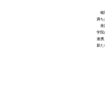
楊
満ち
座談
学院
連携
新た