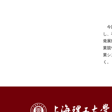
今
し、
発展
業競
業シ
く。