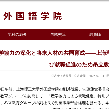
学科の紹介
国際交流
教員陣
学協力の深化と将来人材の共同育成——上海
び就職促進のため昂立教
発表者：曹秋晨
発表時間：2025-07-04
3
日午前、上海理工大学外国語学院の劉芹院長、沈蓮蓮党委員
立教育グループを訪問して、「産学協力による就職促進」特別
は、昂立教育グループの副社長で児童事業部総経理を務める、