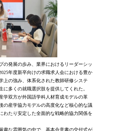
プの発展の歩み、業界におけるリーダーシッ
2025
年度新卒向けの求職求人会における豊か
学上の強み、体系化された教師研修システ
生に多くの就職選択肢を提供してくれた。
産学双方が外国語学科人材育成モデルの革
後の産学協力モデルの高度化など核心的な議
にわたり安定した全面的な戦略的協力関係を
厳粛な雰囲気の中で、基本合意書の交付式が