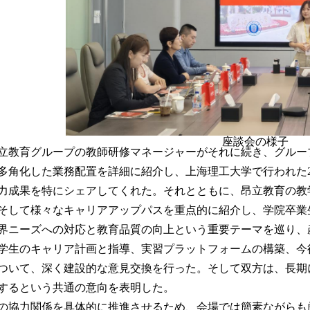
座談会の様子
立教育グループの教師研修マネージャーがそれに続き、グルー
多角化した業務配置を詳細に紹介し、上海理工大学で行われた
力成果を特にシェアしてくれた。それとともに、昂立教育の教
そして様々なキャリアアップパスを重点的に紹介し、学院卒業
界ニーズへの対応と教育品質の向上という重要テーマを巡り、
学生のキャリア計画と指導、実習プラットフォームの構築、今
ついて、深く建設的な意見交換を行った。そして双方は、長期
するという共通の意向を表明した。
の
協力関係を具体的に推進させるため、会場では簡素ながらも