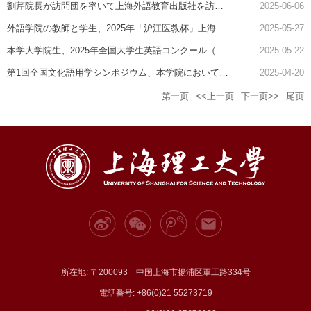
劉芹院長が訪問団を率いて上海外語教育出版社を訪問し、就職促進活動を展開
2025-06-06
外語学院の教師と学生、2025年「沪江医教杯」上海理工大学第1回「W...
2025-05-27
本学大学院生、2025年全国大学生英語コンクール（A級）において好成...
2025-05-22
第1回全国文化語用学シンポジウム、本学院において成功裏に開催
2025-04-20
第一页
<<上一页
下一页>>
尾页
所在地: 〒200093 中国上海市揚浦区軍工路334号
電話番号: +86(0)21 55273719