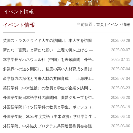
イベント情報
イベント情報
当前位置：
首页
イベント情報
英国ストラスクライド大学の訪問団、本大学を訪問
2025-09-29
新たな「言葉」と新たな願い、上理で帆を上げる ――上海理工大学...
2025-09-07
本学学長がハネウェル社（中国）を表敬訪問 外語学院の優秀な卒業生・...
2025-07-11
多業界への道を開拓し、精度の高い人材育成を目指して——英語学科（...
2025-07-04
産学協力の深化と将来人材の共同育成——上海理工大学外国語学院、産学...
2025-07-04
英語学科（中米連携）の教員と学生が企業を訪問し、産学協力を展開
2025-06-23
外国語学院日本語学科の訪問団、朧愛グループを訪問して産学協力を展開
2025-06-20
外国語学院ドイツ語学科の教員と学生、ボッシュ（中国）投資株式会社...
2025-06-19
外国語学院、2025年度英語（中米連携）学科学部生卒業式を盛大に挙行
2025-06-10
外語学院、中外協力プログラム共同運営委員会会議を開催
2025-06-06